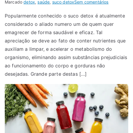
em
Marcado
detox
,
saúde
,
suco detox
Sem comentários
Suco
Popularmente conhecido o suco detox é atualmente
detox:
considerado o aliado numero um de quem quer
5
receitas
emagrecer de forma saudável e eficaz. Tal
para
apreciação se deve ao fato de conter nutrientes que
manter
auxiliam a limpar, e acelerar o metabolismo do
seu
organismo, eliminando assim substâncias prejudiciais
organismos
ao funcionamento do corpo e gorduras não
saudável
desejadas. Grande parte destas […]