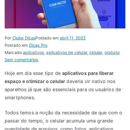
Por
Clube Dicas
Postado em
abril 11, 2023
Postado em
Dicas Pro
Marcado
aplicativos
,
aplicativos de celular
,
celular
,
gratuito
em
Sem comentários
Aplicativo
Hoje em dia esse tipo de
aplicativos para liberar
para
espaço e otimizar o celular
deveria vir nativo nos
liberar
espaço
aparelhos já que são essenciais para os usuários de
e
smartphones.
otimizar
o
Todos temos a noção da necessidade de que com o
celular:
passar do tempo, o celular acumula uma grande
Clean
quantidade de arquivos, como fotos, aplicativos,